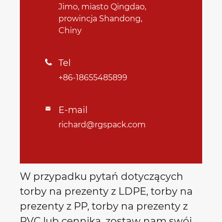
Jimo, miasto Qingdao,
prowincja Shandong,
Chiny
Tel

+86-18655485899
E-mail

richard@rgspack.com
W przypadku pytań dotyczących
torby na prezenty z LDPE, torby na
prezenty z PP, torby na prezenty z
PVC lub cennika, zostaw nam swój