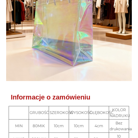
Informacje o zamówieniu
KOLOR
GRUBOŚĆ
SZEROKOŚĆ
WYSOKOŚĆ
GŁĘBOKOŚĆ
NADRUKU
Bez
MIN
80MIK
10cm
10cm
4cm
drukowania
10