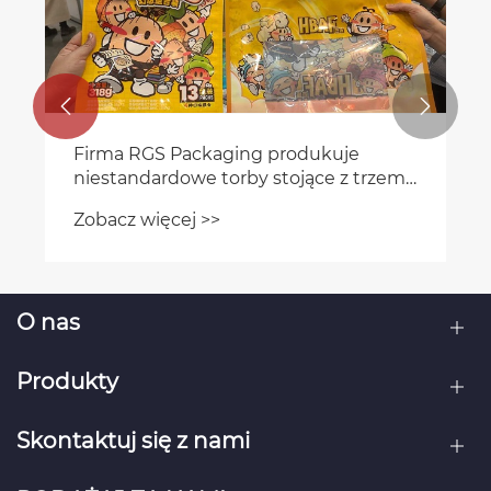


Firma RGS Packaging produkuje
niestandardowe torby stojące z trzema
krawędziami, zapinane na zamek
Zobacz więcej >>
błyskawiczny
O nas
Produkty
Skontaktuj się z nami