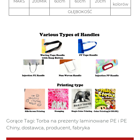
MAKS
200MIK
60cm
60cm
20cm
kolorów
GŁĘBOKOŚĆ
Gorące Tagi: Torba na prezenty laminowane PE i PE
Chiny, dostawca, producent, fabryka